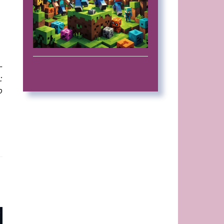
-
:
о